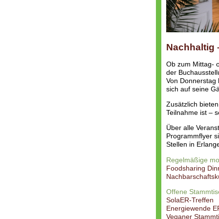
Nachhaltig –
Ob zum Mittag- 
der Buchausstell
Von Donnerstag b
sich auf seine Gä
Zusätzlich biete
Teilnahme ist – s
Über alle Veranst
Programmflyer si
Stellen in Erlan
Regelmäßige mon
Foodsharing Din
Nachbarschafts
Offene Stammtisc
SolaER-Treffen
Energiewende ER
Veganer Stammt