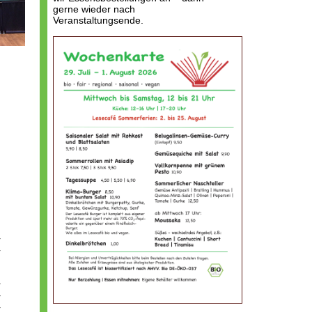
gerne wieder nach
Veranstaltungsende.
r
r
r
r
r