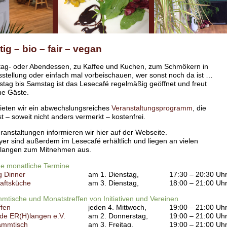
ig – bio – fair – vegan
tag- oder Abendessen, zu Kaffee und Kuchen, zum Schmökern in
stellung oder einfach mal vorbeischauen, wer sonst noch da ist …
tag bis Samstag ist das Lesecafé regelmäßig geöffnet und freut
ne Gäste.
bieten wir ein abwechslungsreiches
Veranstaltungsprogramm
, die
t – soweit nicht anders vermerkt – kostenfrei.
eranstaltungen informieren wir hier auf der Webseite.
er sind außerdem im Lesecafé erhältlich und liegen an vielen
Erlangen zum Mitnehmen aus.
e monatliche Termine
g Dinner
am 1. Dienstag,
17:30 – 20:30 Uh
aftsküche
am 3. Dienstag,
18:00 – 21:00 Uh
mtische und Monatstreffen von Initiativen und Vereinen
ffen
jeden 4. Mittwoch,
19:00 – 21:00 Uh
de ER(H)langen e.V.
am 2. Donnerstag,
19:00 – 21:00 Uh
ammtisch
am 3. Freitag,
19:00 – 21:00 Uh