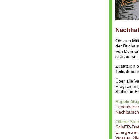
Nachhalt
Ob zum Mit
der Buchaus
Von Donners
sich auf sei
Zusätzlich 
Teilnahme is
Über alle V
Programmfly
Stellen in 
Regelmäßig
Foodsharin
Nachbarsch
Offene Stam
SolaER-Tre
Energiewen
Veganer St